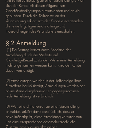
Mit seiner Anmeldung zu einer Veranstaltung erklärt
sich der Kunde mit diesen Allgemeinen
Geschäftsbedingungen einverstanden und an sie
gebunden. Durch die Teilnahme an der
Veranstaltung erklärt sich der Kunde einverstanden,
die jeweils gültigen Veranstaltungs- und
Hausordnungen des Veranstalters einzuhalten.
§ 2 Anmeldung
(1) Der Vertrag kommt durch Annahme der
Anmeldung durch die Website auf
KnowledgeBrezel zustande. Wenn eine Anmeldung
nicht angenommen werden kann, wird der Kunde
davon verständigt.
(2) Anmeldungen werden in der Reihenfolge ihres
Eintreffens berücksichtigt, Anmeldungen werden per
online Anmeldungsformular entgegengenommen.
Jede Anmeldung ist verbindlich.
(3) Wer eine dritte Person zu einer Veranstaltung
anmeldet, erklärt damit ausdrücklich, dass er
bevollmächtigt ist, diese Anmeldung vorzunehmen
und eine entsprechende datenschutzrechtliche
Zustimmungserklärung abzugeben.