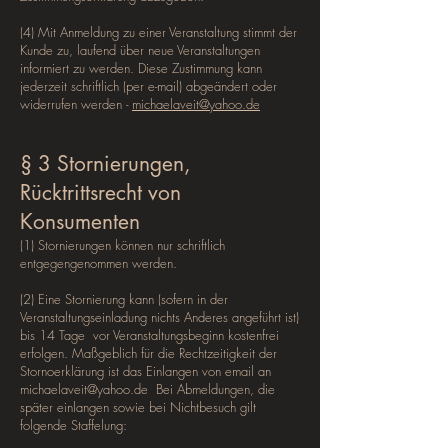
(4) Mit Anmeldung zu einer Veranstaltung stimmt der
Kunde zu, laufend über neue Veranstaltungen
informiert zu werden. Diese Zustimmung kann
jederzeit schriftlich (per e-mail) abgeändert oder
widerrufen werden -
michaelaveit@yahoo.de
§ 3 Stornierungen,
Rücktrittsrecht von
Konsumenten
(1) Stornierungen können nur schriftlich
entgegengenommen werden.
(2) Eine Stornierung kann (sofern in der
Veranstaltungseinladung nichts Anderes angeführt ist)
bis 14 Tage vor Veranstaltungsbeginn kostenfrei
erfolgen. Maßgeblich für die Rechtzeitigkeit der
Stornoerklärung ist das Einlangen von email an
michaelaveit@yahoo.de
Bei Abmeldungen, die
später einlangen sowie bei Nichtbesuch gilt
folgende Staffelung: