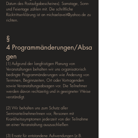
Datum des Postaufgabescheines). Samstage, Sonn-
und Feiertage zählen mit. Die schriftliche
Rücktrittserklärung ist an
michaelaveit@yahoo.de
zu
richten.
§
4
Programmänderungen/Absa
gen
(1) Aufgrund der langfristigen Planung von
Veranstaltungen behalten wir uns organisatorisch
bedingte Programmänderungen wie Änderung von
Terminen, Beginnzeiten, Ort oder Vortragenden
sowie Veranstaltungsabsagen vor. Die Teilnehmer
werden davon rechtzeitig und in geeigneter Weise
verständigt.
(2) Wir behalten uns zum Schutz aller
SeminarteilnehmerInnen vor, Personen mit
Krankheitssymptomen jederzeit von der Teilnahme
an einer Veranstaltung auszuschließen
(3) Ersatz für entstandene Aufwendungen (z.B.