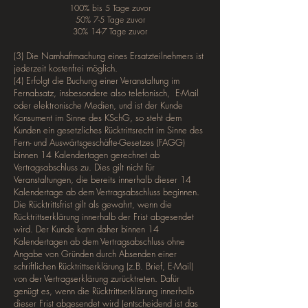
100% bis 5 Tage zuvor
50% 7-5 Tag
e zuvor
30% 14-7 Tag
e zuvor
(3) Die Namhaftmachung eines Ersatzteilnehmers ist
jederzeit kostenfrei möglich.
(4) Erfolgt die Buchung einer Veranstaltung im
Fernabsatz, insbesondere also telefonisch, E-Mail
oder elektronische Medien, und ist der Kunde
Konsument im Sinne des KSchG, so steht dem
Kunden ein gesetzliches Rücktrittsrecht im Sinne des
Fern- und Auswärtsgeschäfte-Gesetzes (FAGG)
binnen 14 Kalendertagen gerechnet ab
Vertragsabschluss zu. Dies gilt nicht für
Veranstaltungen, die bereits innerhalb dieser 14
Kalendertage ab dem Vertragsabschluss beginnen.
Die Rücktrittsfrist gilt als gewahrt, wenn die
Rücktrittserklärung innerhalb der Frist abgesendet
wird. Der Kunde kann daher binnen 14
Kalendertagen ab dem Vertragsabschluss ohne
Angabe von Gründen durch Absenden einer
schriftlichen Rücktrittserklärung (z.B. Brief, E-Mail)
von der Vertragserklärung zurücktreten. Dafür
genügt es, wenn die Rücktrittserklärung innerhalb
dieser Frist abgesendet wird (entscheidend ist das