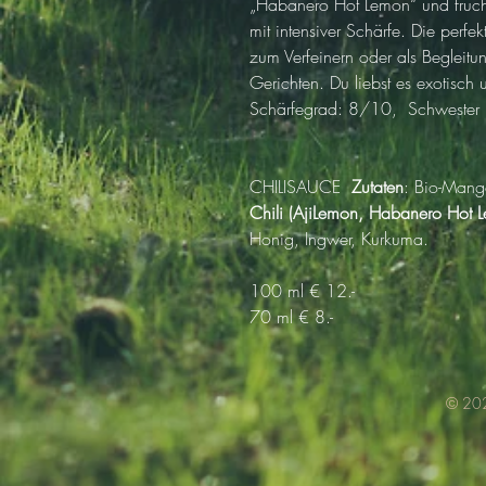
„Habanero Hot Lemon“ und frucht
mit intensiver Schärfe. Die perf
zum Verfeinern oder als Begleit
Gerichten. Du liebst es exotisc
Schärfegrad: 8/10,  Schwester
CHILISAUCE  
Zutaten
: Bio-Mang
Chili (AjiLemon, Habanero Hot 
Honig, Ingwer, Kurkuma.
100 ml € 12.-
70 ml € 8.-
© 202