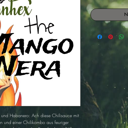
N
nd Habanero: Ach diese Chilisauce mit 
n und einer Chilikombo aus feuriger 